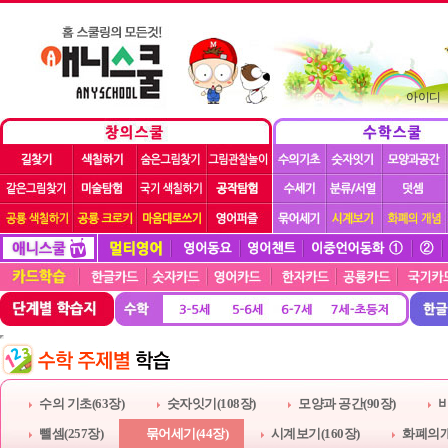
아이디
수의 기초(63장)
숫자잇기(108장)
모양과 공간(90장)
비
뺄셈(257장)
묶어세기(44장)
시계보기(160장)
화폐의개념