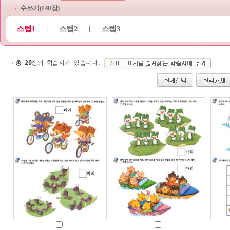
수쓰기(140장)
스텝1
스텝2
스텝3
|
|
총 20
장의 학습지가 있습니다.