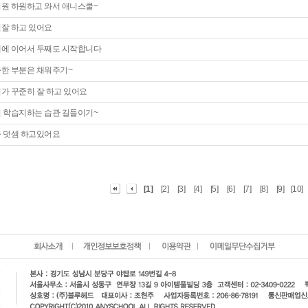
원 하원하고 와서 애니스쿨~
잘 하고 있어요
에 이어서 두째도 시작합니다
한 부분은 채워주기~
가 꾸준히 잘 하고 있어요
 학습지하는 습관 길들이기~
 덧셈 하고있어요
[1]
[
2
]
[
3
]
[
4
]
[
5
]
[
6
]
[
7
]
[
8
]
[
9
]
[
10
]