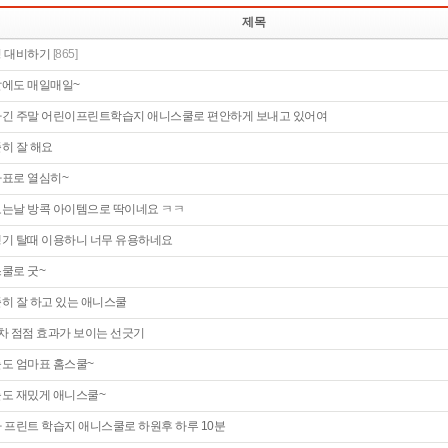
제목
 대비하기
[865]
에도 매일매일~
긴 주말 어린이프린트학습지 애니스쿨로 편안하게 보내고 있어여
히 잘 해요
표로 열심히~
는날 방콕 아이템으로 딱이네요 ㅋㅋ
기 탈때 이용하니 너무 유용하네요
쿨로 굿~
히 잘 하고 있는 애니스쿨
차 점점 효과가 보이는 선긋기
도 엄마표 홈스쿨~
도 재밌게 애니스쿨~
 프린트 학습지 애니스쿨로 하원후 하루 10분