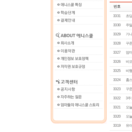
번호
3331
초딩
3330
주말
3329
기나
3328
꾸준
3327
엄마
3326
비오
3325
비행
3324
홈스
3323
꾸준
3322
3주
3321
오늘
3320
오늘
3319
유아