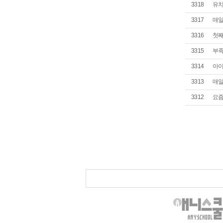
3318
유치
3317
매일
3316
첫째
3315
부족
3314
아이
3313
매일
3312
요즘