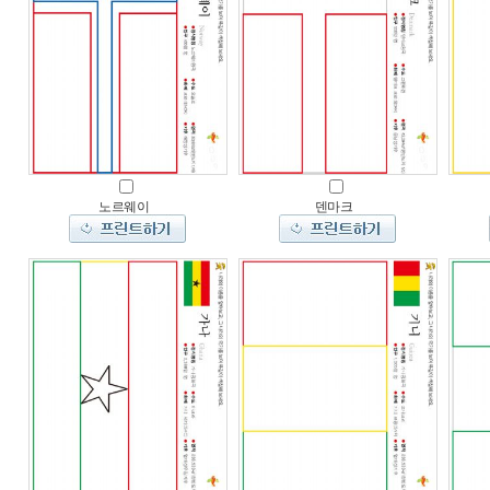
노르웨이
덴마크