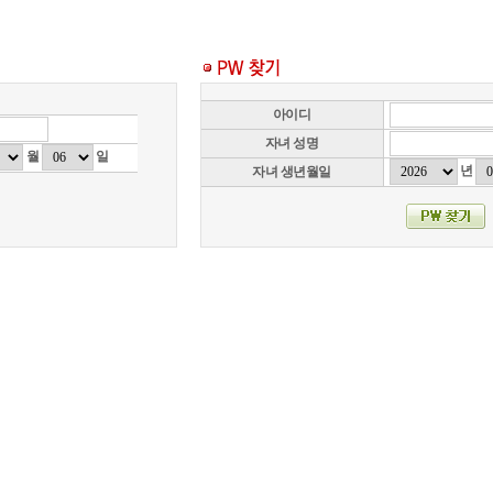
아이디
자녀 성명
월
일
년
자녀 생년월일